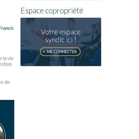
Espace copropriété
Francis
 la vie
estion
te de